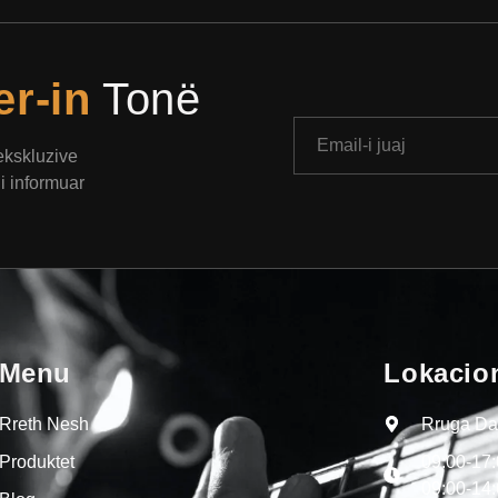
er-in
Tonë
 ekskluzive
i informuar
Menu
Lokacio
Rreth Nesh
Rruga Dal
Produktet
09:00-17
09:00-14