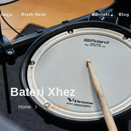
efaqja
Rreth Nesh
Produktet
Kontakt
Blog
Bateri Xhez
Home
Bateri Xhez