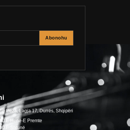
Abonohu
ni
ip Peza, Lagja 17, Durrës, Shqipëri
:00 E Hënë-E Premte
:00 E Shtunë