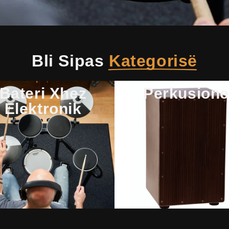
Bli Sipas
Kategorisë
Bateri Xhez
Perkusione
Elektronik