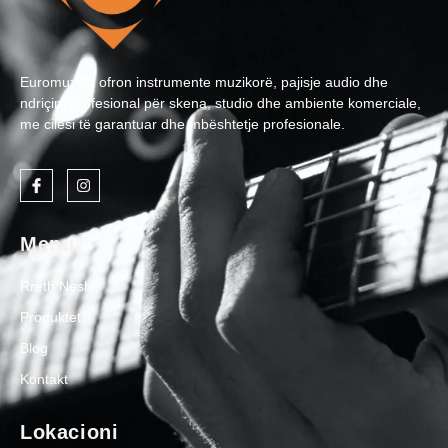
Euromuzika ofron instrumente muzikorë, pajisje audio dhe
ndriçim profesional për skena, studio dhe ambiente komerciale,
me cilësi të garantuar dhe mbështetje profesionale.
Menu
Rreth Nesh
Produktet
Blog
Kontakt
Lokacioni