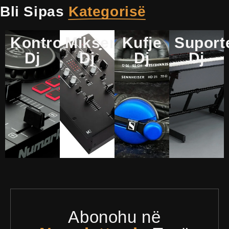
Bli Sipas
Kategorisë
Kontroller
Mikser
Kufje
Suport
Dj
Dj
Dj
Dj
Abonohu në