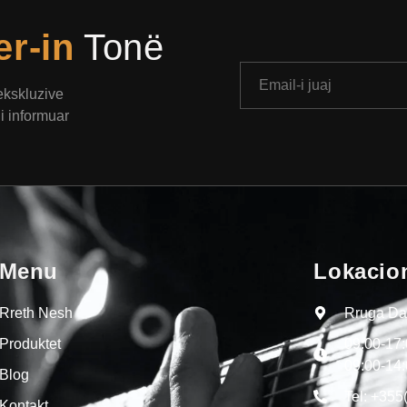
er-in
Tonë
 ekskluzive
i informuar
Menu
Lokacio
Rreth Nesh
Rruga Dal
Produktet
09:00-17
09:00-14
Blog
Tel: +355
Kontakt