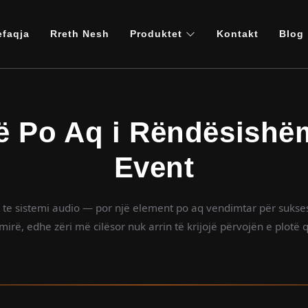
efaqja
Rreth Nesh
Produktet
Kontakt
Blog
të Po Aq i Rëndësishë
Event
 te sistemi audio — por një element po aq vendimtar për sukses
mirë, edhe zëri më cilësor nuk arrin të krijojë përvojën e plotë q