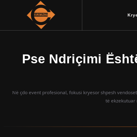
Kry
Pse Ndriçimi Ësh
Në çdo event profesional, fokusi kryesor shpesh vendoset
të ekzekutuar 