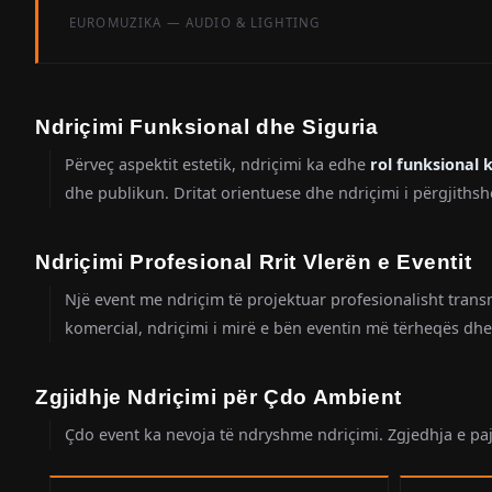
EUROMUZIKA — AUDIO & LIGHTING
Ndriçimi Funksional dhe Siguria
Përveç aspektit estetik, ndriçimi ka edhe
rol funksional k
dhe publikun. Dritat orientuese dhe ndriçimi i përgjithsh
Ndriçimi Profesional Rrit Vlerën e Eventit
Një event me ndriçim të projektuar profesionalisht tra
komercial, ndriçimi i mirë e bën eventin më tërheqës dh
Zgjidhje Ndriçimi për Çdo Ambient
Çdo event ka nevoja të ndryshme ndriçimi. Zgjedhja e paji