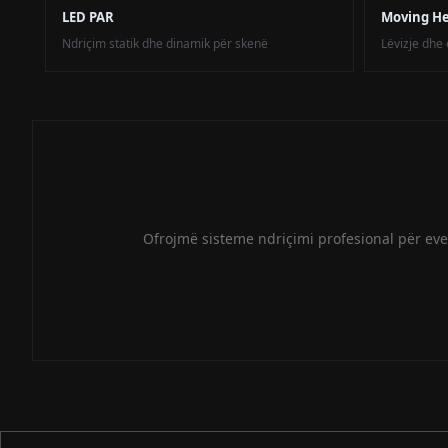
LED PAR
Moving H
Ndriçim statik dhe dinamik për skenë
Lëvizje dh
Ofrojmë sisteme ndriçimi profesional për eve