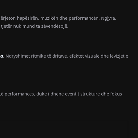
e përjeton hapësirën, muzikën dhe performancën. Ngjyra,
t tjetër nuk mund ta zëvendësojë.
ës
. Ndryshimet ritmike të dritave, efektet vizuale dhe lëvizjet e
të performancës, duke i dhënë eventit strukturë dhe fokus