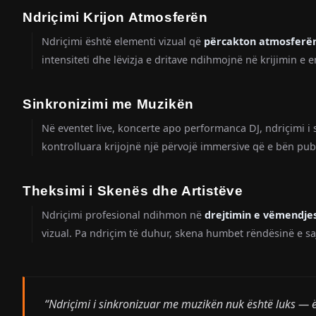
Ndriçimi Krijon Atmosferën
Ndriçimi është elementi vizual që
përcakton atmosferë
intensiteti dhe lëvizja e dritave ndihmojnë në krijimin 
Sinkronizimi me Muzikën
Në eventet live, koncerte apo performanca DJ, ndriçimi 
kontrolluara krijojnë një përvojë immersive që e bën publ
Theksimi i Skenës dhe Artistëve
Ndriçimi profesional ndihmon në
drejtimin e vëmendjes
vizual. Pa ndriçim të duhur, skena humbet rëndësinë e sa
“Ndriçimi i sinkronizuar me muzikën nuk është luks — 