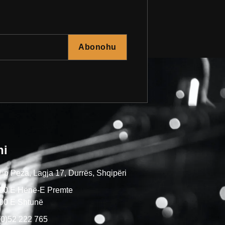
Abonohu
ni
ip Peza, Lagja 17, Durrës, Shqipëri
:00 E Hënë-E Premte
:00 E Shtunë
(0)52 222 765