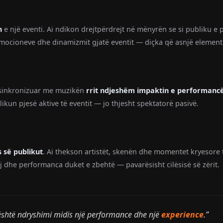
n
e një eventi. Ai ndikon drejtpërdrejt në mënyrën se si publiku 
e emocioneve dhe dinamizmit gjatë eventit — diçka që asnjë elemen
i sinkronizuar me muzikën
rrit ndjeshëm impaktin e performanc
ikun pjesë aktive të eventit — jo thjesht spektatorë pasivë.
 së publikut
. Ai thekson artistët, skenën dhe momentet kryesore 
j dhe performanca duket e zbehtë — pavarësisht cilësisë së zërit.
është ndryshimi midis një performance dhe një
experience
.”