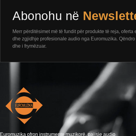
Abonohu në
Newslett
Merr përditësimet më të fundit për produkte të reja, oferta
dhe zgjidhje profesionale audio nga Euromuzika. Qëndro 
dhe i frymëzuar.
Euromuzika ofron instrumente muzikorë, pajisje audio