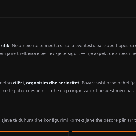
ritik
. Në ambiente të mëdha si salla eventesh, bare apo hapësira o
ëm janë thelbësore për lëvizje të sigurt — një aspekt që shpesh n
nsmeton
cilësi, organizim dhe seriozitet
. Pavarësisht nëse bëhet fj
e më të paharrueshëm — dhe i jep organizatorit besueshmëri para
sjeve të duhura dhe konfigurimi korrekt janë thelbësore për arritje