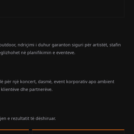
utdoor, ndriçimi i duhur garanton siguri për artistët, stafin
eglizhohet në planifikimin e eventeve.
alë për një koncert, dasmë, event korporativ apo ambient
 klientëve dhe partnerëve.
n e rezultatit të dëshiruar.