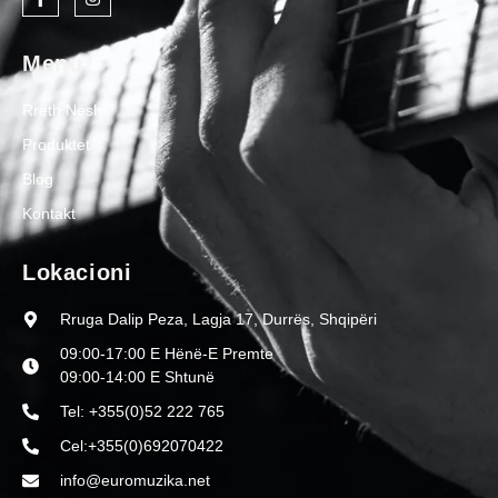
Menu
Rreth Nesh
Produktet
Blog
Kontakt
Lokacioni
Rruga Dalip Peza, Lagja 17, Durrës, Shqipëri
09:00-17:00 E Hënë-E Premte
09:00-14:00 E Shtunë
Tel: +355(0)52 222 765
Cel:+355(0)692070422
info@euromuzika.net