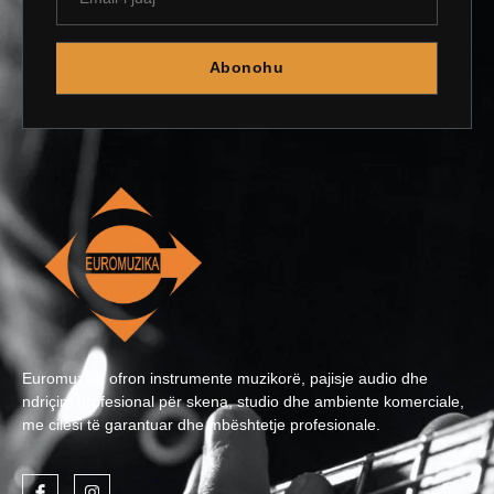
Abonohu
Euromuzika ofron instrumente muzikorë, pajisje audio dhe
ndriçim profesional për skena, studio dhe ambiente komerciale,
me cilësi të garantuar dhe mbështetje profesionale.