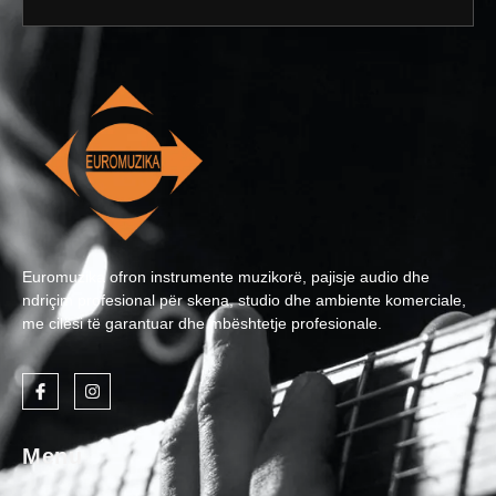
Euromuzika ofron instrumente muzikorë, pajisje audio dhe
ndriçim profesional për skena, studio dhe ambiente komerciale,
me cilësi të garantuar dhe mbështetje profesionale.
Menu