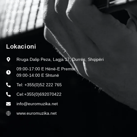
Rreth Nesh
Produktet
Blog
Kontakt
Lokacioni
Rruga Dalip Peza, Lagja 17, Durrës, Shqipëri
09:00-17:00 E Hënë-E Premte
09:00-14:00 E Shtunë
Tel: +355(0)52 222 765
Cel:+355(0)692070422
info@euromuzika.net
www.euromuzika.net