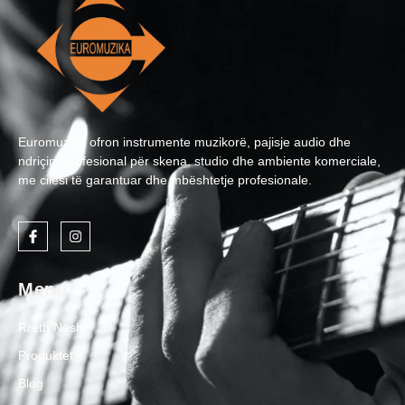
Euromuzika ofron instrumente muzikorë, pajisje audio dhe
ndriçim profesional për skena, studio dhe ambiente komerciale,
me cilësi të garantuar dhe mbështetje profesionale.
Menu
Rreth Nesh
Produktet
Blog