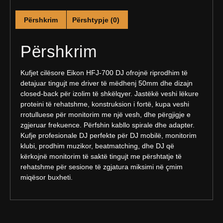
Përshkrim
Përshtypje (0)
Përshkrim
Kufjet cilësore Eikon HFJ-700 DJ ofrojnë riprodhim të
detajuar tingujt me driver të mëdhenj 50mm dhe dizajn
closed-back për izolim të shkëlqyer. Jastëkë veshi lëkure
proteini të rehatshme, konstruksion i fortë, kupa veshi
rrotulluese për monitorim me një vesh, dhe përgjigje e
zgjeruar frekuence. Përfshin kabllo spirale dhe adapter.
Kufje profesionale DJ perfekte për DJ mobilë, monitorim
klubi, prodhim muzikor, beatmatching, dhe DJ që
kërkojnë monitorim të saktë tingujt me përshtatje të
rehatshme për sesione të zgjatura miksimi në çmim
miqësor buxheti.