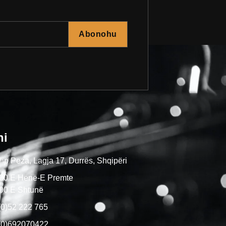
Abonohu
ni
ip Peza, Lagja 17, Durrës, Shqipëri
:00 E Hënë-E Premte
:00 E Shtunë
(0)52 222 765
(0)692070422