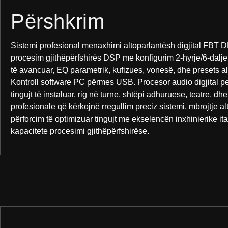
Përshkrim
Sistemi profesional menaxhimi altoparlantësh digjital FBT 
procesim gjithëpërfshirës DSP me konfigurim 2-hyrje/6-dalje.
të avancuar, EQ parametrik, kufizues, vonesë, dhe presets al
Kontroll software PC përmes USB. Procesor audio digjital pe
tingujt të instaluar, rig në turne, shtëpi adhuruese, teatre, dh
profesionale që kërkojnë rregullim preciz sistemi, mbrojtje a
përforcim të optimizuar tingujt me ekselencën inxhinierike i
kapacitete procesimi gjithëpërfshirëse.