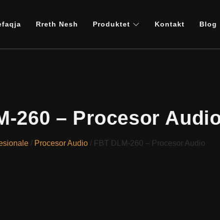
efaqja
Rreth Nesh
Produktet
Kontakt
Blog
-260 – Procesor Audi
esionale
/
Procesor Audio
/ FBT DLM-260 – Procesor Audio