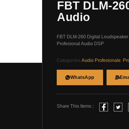
FBT DLM-260
Audio
FBT DLM-260 Digital Loudspeaker
Profesional Audio DSP
Categories
Audio Profesionale
,
Pr
WhatsApp
Ema
Share This Items :