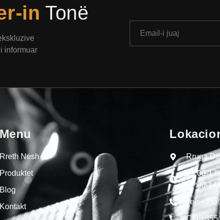
er-in
Tonë
 ekskluzive
i informuar
Menu
Lokacio
Rreth Nesh
Rruga Dal
Produktet
09:00-17
09:00-14
Blog
Tel: +355
Kontakt
Cel:+355