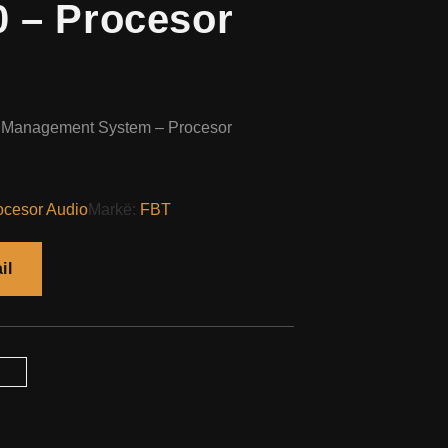
 – Procesor
 Management System – Procesor
ocesor Audio
Markë:
FBT
il