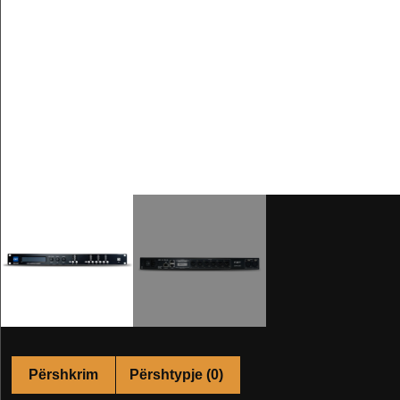
Përshkrim
Përshtypje (0)