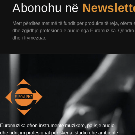
Abonohu në
Newslett
Merr përditësimet më të fundit për produkte të reja, oferta
dhe zgjidhje profesionale audio nga Euromuzika. Qëndro 
dhe i frymëzuar.
Euromuzika ofron instrumente muzikorë, pajisje audio
dhe ndriçim profesional për skena, studio dhe ambiente