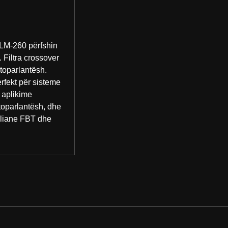
DLM-260 përfshin
 Filtra crossover
toparlantësh.
rfekt për sisteme
e aplikime
ltoparlantësh, dhe
taliane FBT dhe