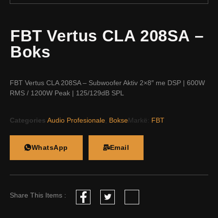
FBT Vertus CLA 208SA –
Boks
FBT Vertus CLA 208SA – Subwoofer Aktiv 2×8″ me DSP | 600W
RMS / 1200W Peak | 125/129dB SPL
Categories
Audio Profesionale
,
Bokse
Markë:
FBT
WhatsApp
Email
Share This Items :