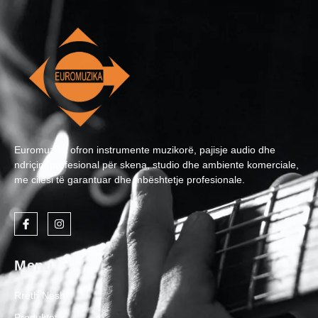
Euromuzika ofron instrumente muzikorë, pajisje audio dhe
ndriçim profesional për skena, studio dhe ambiente komerciale,
me cilësi të garantuar dhe mbështetje profesionale.
Menu
Rreth Nesh
Produktet