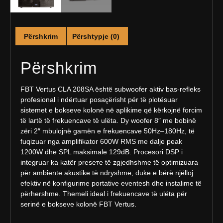
Përshkrim
Përshtypje (0)
Përshkrim
FBT Vertus CLA 208SA është subwoofer aktiv bas-refleks
profesional i ndërtuar posaçërisht për të plotësuar
sistemet e bokseve kolonë në aplikime që kërkojnë forcim
të lartë të frekuencave të ulëta. Dy woofer 8″ me bobinë
zëri 2″ mbulojnë gamën e frekuencave 50Hz–180Hz, të
fuqizuar nga amplifikator 600W RMS me dalje peak
1200W dhe SPL maksimale 129dB. Procesori DSP i
integruar ka katër preseте të zgjedhshme të optimizuara
për ambiente akustike të ndryshme, duke e bërë njëlloj
efektiv në konfigurime portative eventesh dhe instalime të
përhershme. Themeli ideal i frekuencave të ulëta për
serinë e bokseve kolonë FBT Vertus.