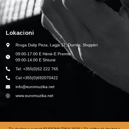
Blog
Kontakt
Lokacioni
Rruga Dalip Peza, Lagja 17, Durrës, Shqipëri
09:00-17:00 E Hënë-E Premte
09:00-14:00 E Shtunë
Tel: +355(0)52 222 765
Cel:+355(0)692070422
info@euromuzika.net
www.euromuzika.net
Të drejtat e autorit EUROMUZIKA 2026 | Të gjitha të drejtat e