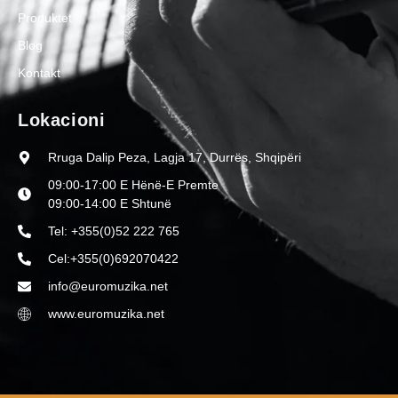
Produktet
Blog
Kontakt
Lokacioni
Rruga Dalip Peza, Lagja 17, Durrës, Shqipëri
09:00-17:00 E Hënë-E Premte
09:00-14:00 E Shtunë
Tel: +355(0)52 222 765
Cel:+355(0)692070422
info@euromuzika.net
www.euromuzika.net