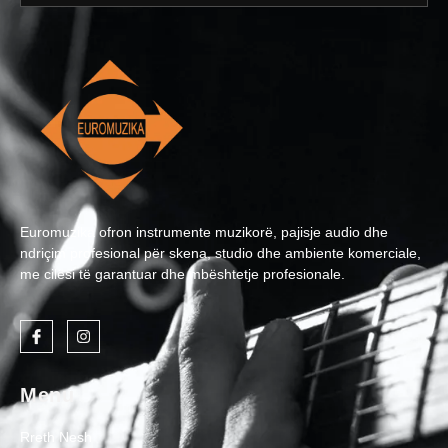
Euromuzika ofron instrumente muzikorë, pajisje audio dhe
ndriçim profesional për skena, studio dhe ambiente komerciale,
me cilësi të garantuar dhe mbështetje profesionale.
Menu
Rreth Nesh