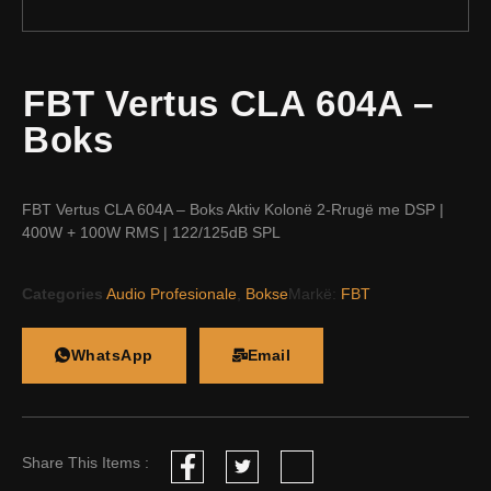
FBT Vertus CLA 604A –
Boks
FBT Vertus CLA 604A – Boks Aktiv Kolonë 2-Rrugë me DSP |
400W + 100W RMS | 122/125dB SPL
Categories
Audio Profesionale
,
Bokse
Markë:
FBT
WhatsApp
Email
Share This Items :