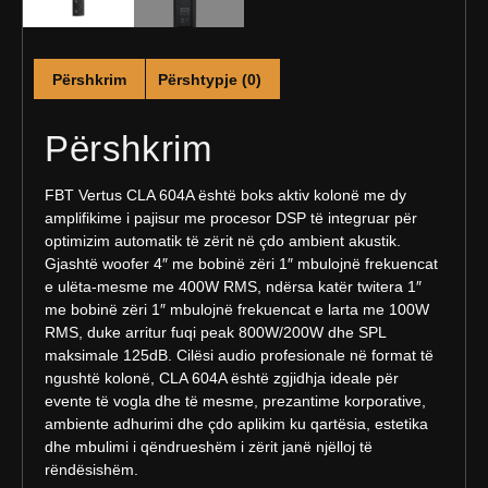
Përshkrim
Përshtypje (0)
Përshkrim
FBT Vertus CLA 604A është boks aktiv kolonë me dy
amplifikime i pajisur me procesor DSP të integruar për
optimizim automatik të zërit në çdo ambient akustik.
Gjashtë woofer 4″ me bobinë zëri 1″ mbulojnë frekuencat
e ulëta-mesme me 400W RMS, ndërsa katër twitera 1″
me bobinë zëri 1″ mbulojnë frekuencat e larta me 100W
RMS, duke arritur fuqi peak 800W/200W dhe SPL
maksimale 125dB. Cilësi audio profesionale në format të
ngushtë kolonë, CLA 604A është zgjidhja ideale për
evente të vogla dhe të mesme, prezantime korporative,
ambiente adhurimi dhe çdo aplikim ku qartësia, estetika
dhe mbulimi i qëndrueshëm i zërit janë njëlloj të
rëndësishëm.