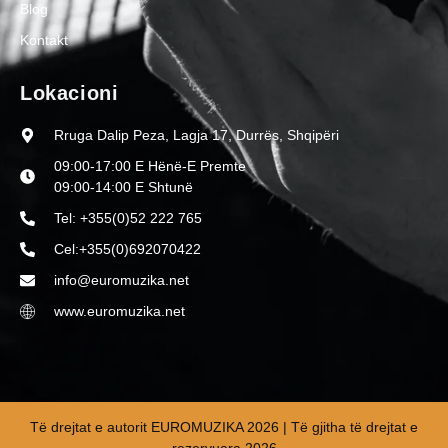
Blog
Kontakt
Lokacioni
Rruga Dalip Peza, Lagja 17, Durrës, Shqipëri
09:00-17:00 E Hënë-E Premte
09:00-14:00 E Shtunë
Tel: +355(0)52 222 765
Cel:+355(0)692070422
info@euromuzika.net
www.euromuzika.net
Të drejtat e autorit EUROMUZIKA 2026 | Të gjitha të drejtat e
rezervuara 2026