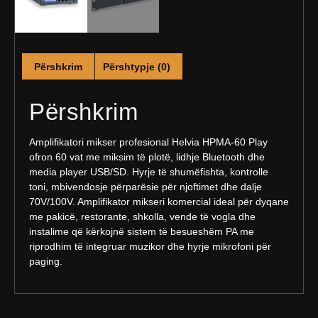
Përshkrim
Përshtypje (0)
Përshkrim
Amplifikatori mikser profesional Helvia HPMA-60 Play
ofron 60 vat me miksim të plotë, lidhje Bluetooth dhe
media player USB/SD. Hyrje të shumëfishta, kontrolle
toni, mbivendosje përparësie për njoftimet dhe dalje
70V/100V. Amplifikator mikseri komercial ideal për dyqane
me pakicë, restorante, shkolla, vende të vogla dhe
instalime që kërkojnë sistem të besueshëm PA me
riprodhim të integruar muzikor dhe hyrje mikrofoni për
paging.