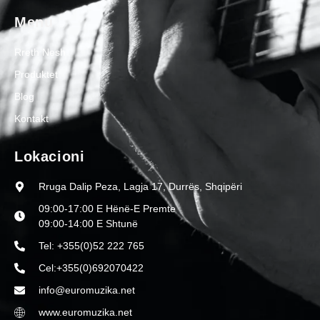
Menu
Rreth Nesh
Produktet
Blog
Kontakt
Lokacioni
Rruga Dalip Peza, Lagja 17, Durrës, Shqipëri
09:00-17:00 E Hënë-E Premte
09:00-14:00 E Shtunë
Tel: +355(0)52 222 765
Cel:+355(0)692070422
info@euromuzika.net
www.euromuzika.net