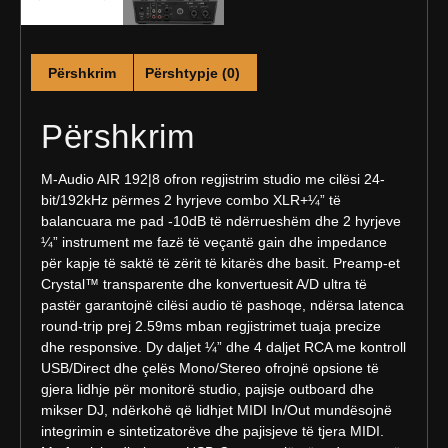
Përshkrim
Përshtypje (0)
Përshkrim
M-Audio AIR 192|8 ofron regjistrim studio me cilësi 24-
bit/192kHz përmes 2 hyrjeve combo XLR+¼” të
balancuara me pad -10dB të ndërrueshëm dhe 2 hyrjeve
¼” instrument me fazë të veçantë gain dhe impedance
për kapje të saktë të zërit të kitarës dhe basit. Preamp-et
Crystal™ transparente dhe konvertuesit A/D ultra të
pastër garantojnë cilësi audio të pashoqe, ndërsa latenca
round-trip prej 2.59ms mban regjistrimet tuaja precize
dhe responsive. Dy daljet ¼” dhe 4 daljet RCA me kontroll
USB/Direct dhe çelës Mono/Stereo ofrojnë opsione të
gjera lidhje për monitorë studio, pajisje outboard dhe
mikser DJ, ndërkohë që lidhjet MIDI In/Out mundësojnë
integrimin e sintetizatorëve dhe pajisjeve të tjera MIDI.