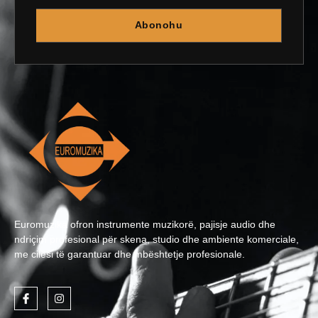
Abonohu
Euromuzika ofron instrumente muzikorë, pajisje audio dhe
ndriçim profesional për skena, studio dhe ambiente komerciale,
me cilësi të garantuar dhe mbështetje profesionale.