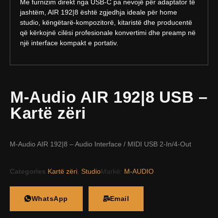
Me furnizim direkt nga USB-C pa nevojë për adaptator të
jashtëm, AIR 192|8 është zgjedhja ideale për home
studio, këngëtarë-kompozitorë, kitaristë dhe producentë
që kërkojnë cilësi profesionale konvertimi dhe preamp në
një interface kompakt e portativ.
M-Audio AIR 192|8 USB –
Kartë zëri
M-Audio AIR 192|8 – Audio Interface / MIDI USB 2-In/4-Out
Categories
Kartë zëri
,
Studio
Markë:
M-AUDIO
WhatsApp
Email