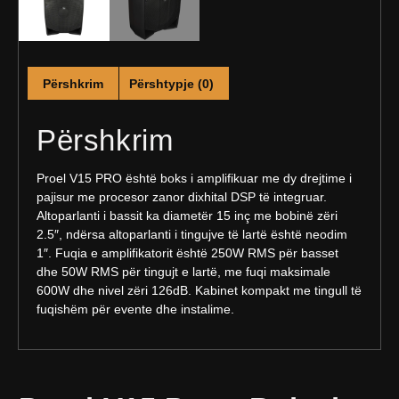
Përshkrim
Përshtypje (0)
Përshkrim
Proel V15 PRO është boks i amplifikuar me dy drejtime i
pajisur me procesor zanor dixhital DSP të integruar.
Altoparlanti i bassit ka diametër 15 inç me bobinë zëri
2.5″, ndërsa altoparlanti i tingujve të lartë është neodim
1″. Fuqia e amplifikatorit është 250W RMS për basset
dhe 50W RMS për tingujt e lartë, me fuqi maksimale
600W dhe nivel zëri 126dB. Kabinet kompakt me tingull të
fuqishëm për evente dhe instalime.