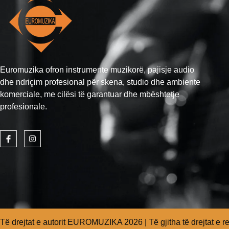
Euromuzika ofron instrumente muzikorë, pajisje audio
dhe ndriçim profesional për skena, studio dhe ambiente
komerciale, me cilësi të garantuar dhe mbështetje
profesionale.
Të drejtat e autorit EUROMUZIKA 2026 | Të gjitha të drejtat e 