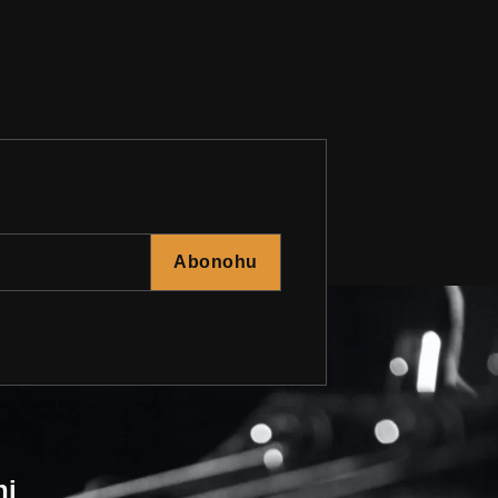
Abonohu
ni