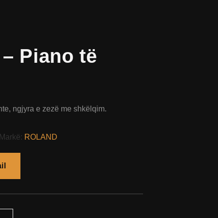
– Piano të
te, ngjyra e zezë me shkëlqim.
Markë:
ROLAND
il