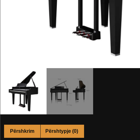
Përshkrim
Përshtypje (0)