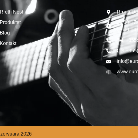
Rreth Nesh
Rruga Dal
Produktet
09:00-17
09:00-14
Blog
Tel: +355
Kontakt
Cel:+355
info@eur
www.euro
rezervuara 2026