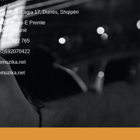
ip Peza, Lagja 17, Durrës, Shqipëri
:00 E Hënë-E Premte
:00 E Shtunë
(0)52 222 765
(0)692070422
omuzika.net
muzika.net