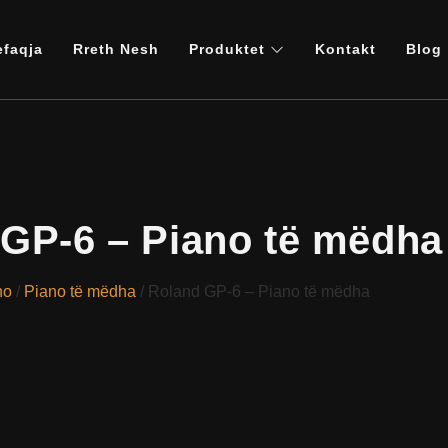
efaqja
Rreth Nesh
Produktet
Kontakt
Blog
GP-6 – Piano të mëdha
no
/
Piano të mëdha
/ Roland GP-6 – Piano të mëdha