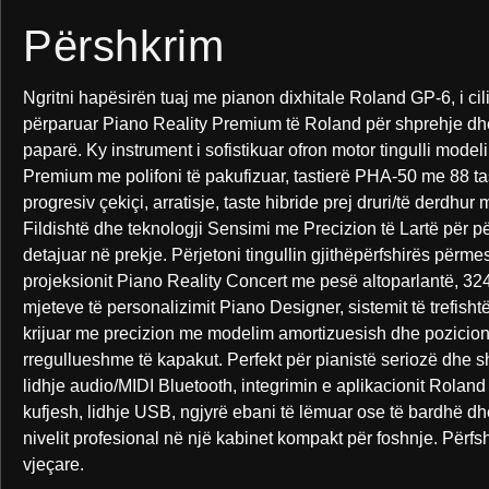
Përshkrim
Ngritni hapësirën tuaj me pianon dixhitale Roland GP-6, i cil
përparuar Piano Reality Premium të Roland për shprehje dh
paparë. Ky instrument i sofistikuar ofron motor tingulli model
Premium me polifoni të pakufizuar, tastierë PHA-50 me 88 t
progresiv çekiçi, arratisje, taste hibride prej druri/të derdhu
Fildishtë dhe teknologji Sensimi me Precizion të Lartë për për
detajuar në prekje. Përjetoni tingullin gjithëpërfshirës përmes
projeksionit Piano Reality Concert me pesë altoparlantë, 3
mjeteve të personalizimit Piano Designer, sistemit të trefishtë
krijuar me precizion me modelim amortizuesish dhe pozicion
rregullueshme të kapakut. Perfekt për pianistë seriozë dhe 
lidhje audio/MIDI Bluetooth, integrimin e aplikacionit Roland
kufjesh, lidhje USB, ngjyrë ebani të lëmuar ose të bardhë dhe
nivelit profesional në një kabinet kompakt për foshnje. Përfs
vjeçare.