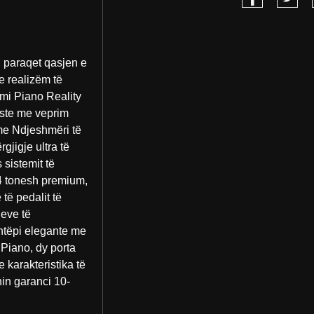
i paraqet qasjen e
e realizëm të
imi Piano Reality
aste me veprim
r me Ndjeshmëri të
gjigje ultra të
 sistemit të
24 tonesh premium,
 të pedalit të
eve të
shtëpi elegante me
 Piano, dy porta
 karakteristika të
hin garanci 10-