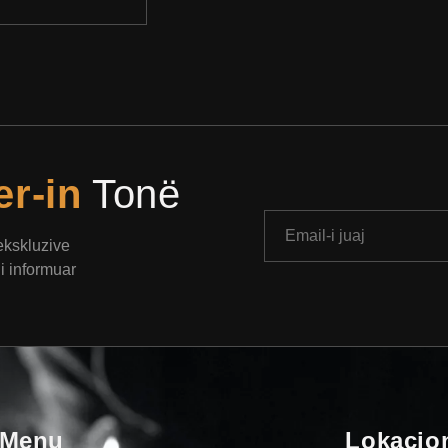
er-in
Tonë
 ekskluzive
i informuar
Menu
Lokacio