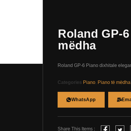
Roland GP-6 
mëdha
Roland GP-6 Piano dixhitale elegan
Categories
Piano
,
Piano të mëdha
WhatsApp
Ema
Share This Items :