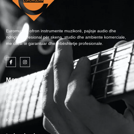
Euromuzika ofron instrumente muzikorë, pajisje audio dhe
ndriçim profesional për skena, studio dhe ambiente komerciale,
me cilësi të garantuar dhe mbështetje profesionale.
Menu
Rreth Nesh
Produktet
Blog
Kontakt