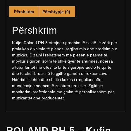
Përshkrim
Përshtypje (0)
Përshkrim
Kufjet Roland RH-5 ofrojnë riprodhim të saktë të zërit për
praktikën dixhitale të pianos, regjistrimin dhe prodhimin e
muzikës. Dizajni i rehatshëm me pjesën e pasme të
mbyllur siguron izolim të shkëlqyer të zhurmës, ndërsa
altoparlantët me cilësi të lartë sigurojnë audio të qartë
dhe të ekuilibruar në të gjithë gamën e frekuencave.
Ndërtimi i lehtë dhe shiriti i kokës i rregullueshëm
mundësojnë seanca të zgjatura praktike. Zgjidhje
monitorimi profesionale me çmim të përballueshëm për
muzikantët dhe producentët.
ROLAND RH-5 – Kufje