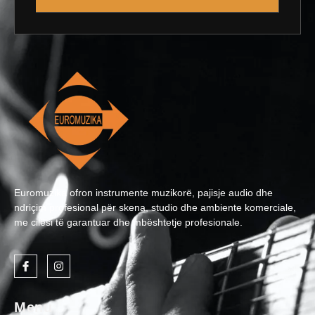
Euromuzika ofron instrumente muzikorë, pajisje audio dhe
ndriçim profesional për skena, studio dhe ambiente komerciale,
me cilësi të garantuar dhe mbështetje profesionale.
Menu