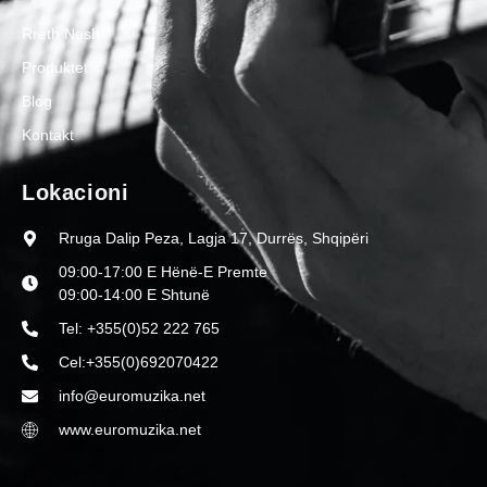
Rreth Nesh
Produktet
Blog
Kontakt
Lokacioni
Rruga Dalip Peza, Lagja 17, Durrës, Shqipëri
09:00-17:00 E Hënë-E Premte
09:00-14:00 E Shtunë
Tel: +355(0)52 222 765
Cel:+355(0)692070422
info@euromuzika.net
www.euromuzika.net