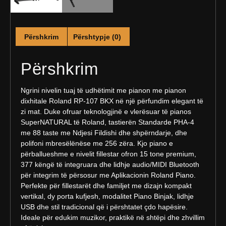
Përshkrim
Përshtypje (0)
Përshkrim
Ngrini nivelin tuaj të udhëtimit me pianon me pianon
dixhitale Roland RP-107 BKX në një përfundim elegant të
zi mat. Duke ofruar teknologjinë e vlerësuar të pianos
SuperNATURAL të Roland, tastierën Standarde PHA-4
me 88 taste me Ndjesi Fildishi dhe shpërndarje, dhe
polifoni mbresëlënëse me 256 zëra. Kjo piano e
përballueshme e nivelit fillestar ofron 15 tone premium,
377 këngë të integruara dhe lidhje audio/MIDI Bluetooth
për integrim të përsosur me Aplikacionin Roland Piano.
Perfekte për fillestarët dhe familjet me dizajn kompakt
vertikal, dy porta kufjesh, modalitet Piano Binjak, lidhje
USB dhe stil tradicional që i përshtatet çdo hapësire.
Ideale për edukim muzikor, praktikë në shtëpi dhe zhvillim