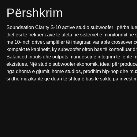
Përshkrim
Soundsation Clarity S-10 active studio subwoofer i përball
thellësi të frekuencave të ulëta në sistemet e monitorimit në s
me 10-inch driver, amplifier të integruar, variable crossover c
kompakt të kabinetit, ky subwoofer ofron bas të kontrolluar d
Balanced inputs dhe outputs mundësojnë integrim të lehtë m
ekzistues. Një studio subwoofer ekonomik, ideal për produc
nga dhoma e gjumit, home studios, prodhim hip-hop dhe muz
si dhe muzikantë që duan të shtojnë bas të saktë pa investim t