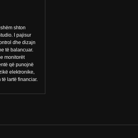
ueshëm shton
tudio. I pajisur
ontrol dhe dizajn
he të balancuar.
e monitorët
entë që punojnë
ikë elektronike,
ë lartë financiar.