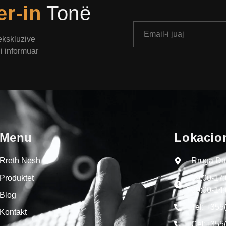
er-in
Tonë
 ekskluzive
i informuar
Menu
Lokacio
Rreth Nesh
Rruga Dal
Produktet
09:00-17
09:00-14
Blog
Tel: +355
Kontakt
Cel:+355