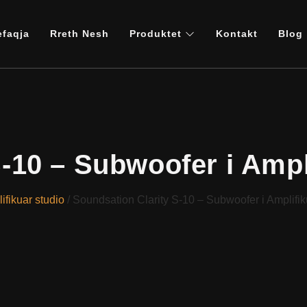
efaqja
Rreth Nesh
Produktet
Kontakt
Blog
-10 – Subwoofer i Ampl
ifikuar studio
/ Soundsation Clarity S-10 – Subwoofer i Amplifik