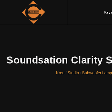
Kry
Soundsation Clarity S
Kreu
/
Studio
/
Subwoofer i ampl