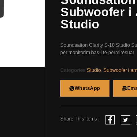
Subwoofer i 
Studio
Soundsation Clarity S-10 Studio Su
për monitorim bas-i të përmirësuar
Categories
Studio
,
Subwoofer i amp
WhatsApp
Ema
Share This Items :