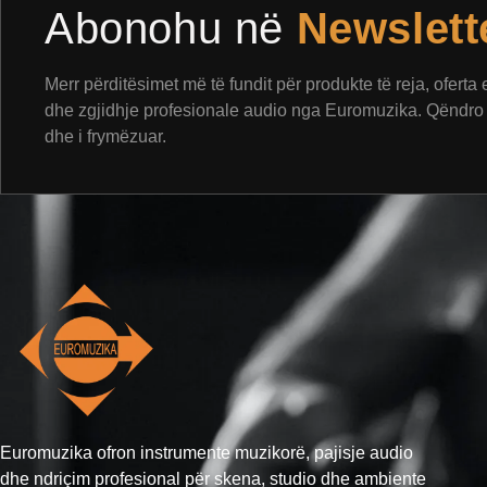
Abonohu në
Newslett
Merr përditësimet më të fundit për produkte të reja, oferta
dhe zgjidhje profesionale audio nga Euromuzika. Qëndro 
dhe i frymëzuar.
Euromuzika ofron instrumente muzikorë, pajisje audio
dhe ndriçim profesional për skena, studio dhe ambiente