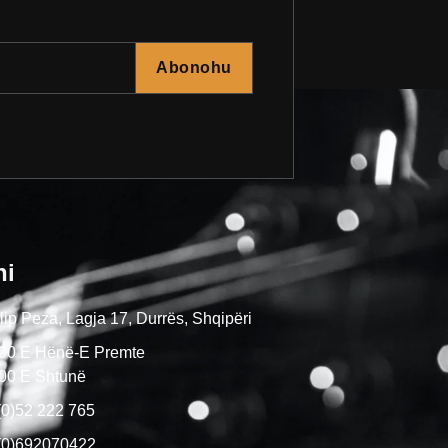
Abonohu
ni
ip Peza, Lagja 17, Durrës, Shqipëri
:00 E Hënë-E Premte
:00 E Shtunë
(0)52 222 765
(0)692070422