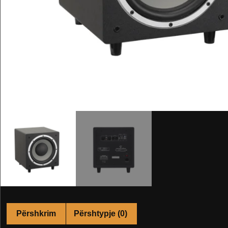
Përshkrim
Përshtypje (0)