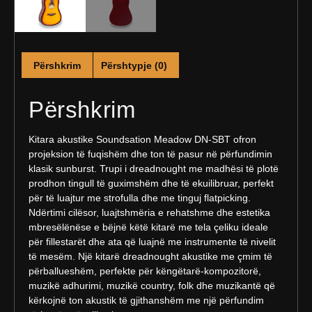
Përshkrim
Përshtypje (0)
Përshkrim
Kitara akustike Soundsation Meadow DN-SBT ofron
projeksion të fuqishëm dhe ton të pasur në përfundimin
klasik sunburst. Trupi i dreadnought me madhësi të plotë
prodhon tingull të guximshëm dhe të ekuilibruar, perfekt
për të luajtur me strofulla dhe me tinguj flatpicking.
Ndërtimi cilësor, luajtshmëria e rehatshme dhe estetika
mbresëlënëse e bëjnë këtë kitarë me tela çeliku ideale
për fillestarët dhe ata që luajnë me instrumente të nivelit
të mesëm. Një kitarë dreadnought akustike me çmim të
përballueshëm, perfekte për këngëtarë-kompozitorë,
muzikë adhurimi, muzikë country, folk dhe muzikantë që
kërkojnë ton akustik të gjithanshëm me një përfundim