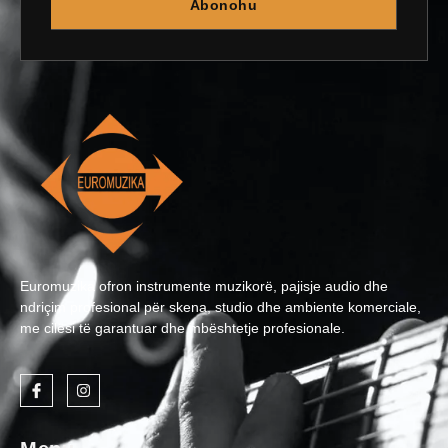
Abonohu
Euromuzika ofron instrumente muzikorë, pajisje audio dhe
ndriçim profesional për skena, studio dhe ambiente komerciale,
me cilësi të garantuar dhe mbështetje profesionale.