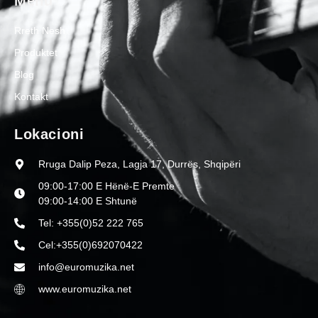
Menu
Rreth Nesh
Produktet
Blog
Kontakt
Lokacioni
Rruga Dalip Peza, Lagja 17, Durrës, Shqipëri
09:00-17:00 E Hënë-E Premte
09:00-14:00 E Shtunë
Tel: +355(0)52 222 765
Cel:+355(0)692070422
info@euromuzika.net
www.euromuzika.net