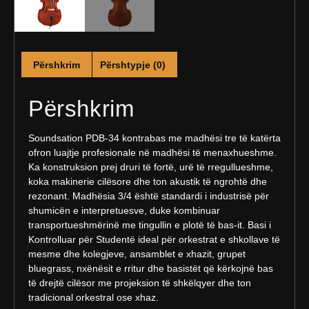
Përshkrim
Përshtypje (0)
Përshkrim
Soundsation PDB-34 kontrabas me madhësi tre të katërta
ofron luajtje profesionale në madhësi të menaxhueshme.
Ka konstruksion prej druri të fortë, urë të rregullueshme,
koka makinerie cilësore dhe ton akustik të ngrohtë dhe
rezonant. Madhësia 3/4 është standardi i industrisë për
shumicën e interpretuesve, duke kombinuar
transportueshmërinë me tingullin e plotë të bas-it. Basi i
Kontrolluar për Studentë ideal për orkestrat e shkollave të
mesme dhe kolegjeve, ansamblet e xhazit, grupet
bluegrass, nxënësit e rritur dhe basistët që kërkojnë bas
të drejtë cilësor me projeksion të shkëlqyer dhe ton
tradicional orkestral ose xhaz.