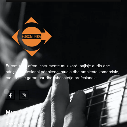
Euromuzika ofron instrumente muzikorë, pajisje audio dhe
ndriçim profesional për skena, studio dhe ambiente komerciale,
me cilësi të garantuar dhe mbështetje profesionale.
Menu
Rreth Nesh