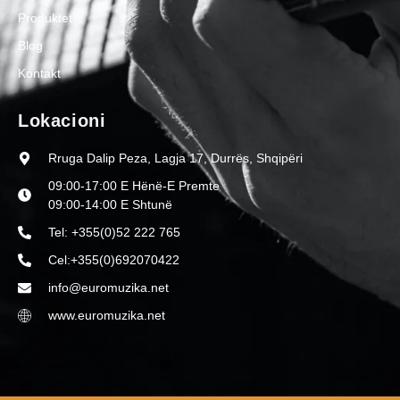
Produktet
Blog
Kontakt
Lokacioni
Rruga Dalip Peza, Lagja 17, Durrës, Shqipëri
09:00-17:00 E Hënë-E Premte
09:00-14:00 E Shtunë
Tel: +355(0)52 222 765
Cel:+355(0)692070422
info@euromuzika.net
www.euromuzika.net