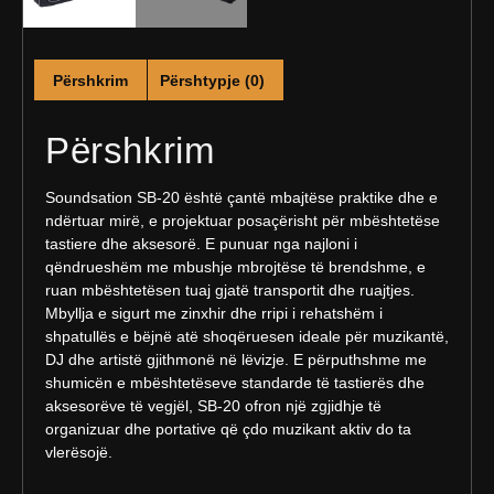
Përshkrim
Përshtypje (0)
Përshkrim
Soundsation SB-20 është çantë mbajtëse praktike dhe e
ndërtuar mirë, e projektuar posaçërisht për mbështetëse
tastiere dhe aksesorë. E punuar nga najloni i
qëndrueshëm me mbushje mbrojtëse të brendshme, e
ruan mbështetësen tuaj gjatë transportit dhe ruajtjes.
Mbyllja e sigurt me zinxhir dhe rripi i rehatshëm i
shpatullës e bëjnë atë shoqëruesen ideale për muzikantë,
DJ dhe artistë gjithmonë në lëvizje. E përputhshme me
shumicën e mbështetëseve standarde të tastierës dhe
aksesorëve të vegjël, SB-20 ofron një zgjidhje të
organizuar dhe portative që çdo muzikant aktiv do ta
vlerësojë.