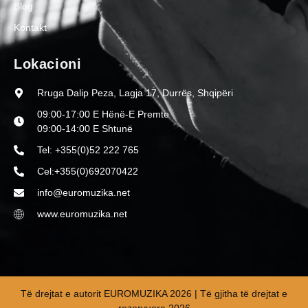
Blog
Kontakt
Lokacioni
Rruga Dalip Peza, Lagja 17, Durrës, Shqipëri
09:00-17:00 E Hënë-E Premte
09:00-14:00 E Shtunë
Tel: +355(0)52 222 765
Cel:+355(0)692070422
info@euromuzika.net
www.euromuzika.net
Të drejtat e autorit EUROMUZIKA 2026 | Të gjitha të drejtat e
rezervuara 2026