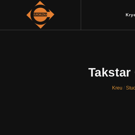
Kry
Takstar
Kreu
/
Stu