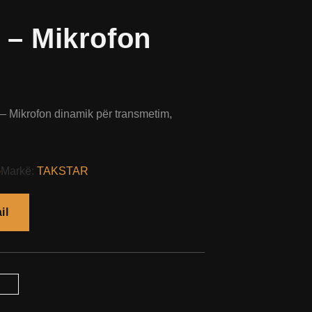
 – Mikrofon
 Mikrofon dinamik për transmetim,
o
Markë:
TAKSTAR
il