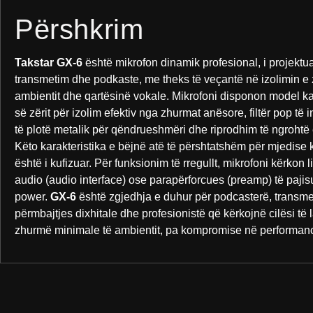
Përshkrim
Takstar GX-6
është mikrofon dinamik profesional, i projektu
transmetim dhe podkaste, me theks të veçantë në izolimin e
ambientit dhe qartësinë vokale. Mikrofoni disponon model ka
së zërit për izolim efektiv nga zhurmat anësore, filtër pop të 
të plotë metalik për qëndrueshmëri dhe riprodhim të ngrohtë e 
Këto karakteristika e bëjnë atë të përshtatshëm për mjedise k
është i kufizuar. Për funksionim të rregullt, mikrofoni kërkon
audio (audio interface) ose parapërforcues (preamp) të paj
power.
GX-6
është zgjedhja e duhur për podcasterë, transmet
përmbajtjes dixhitale dhe profesionistë që kërkojnë cilësi të 
zhurmë minimale të ambientit, pa kompromise në performan