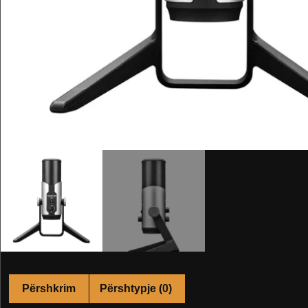
Përshkrim
Përshtypje (0)