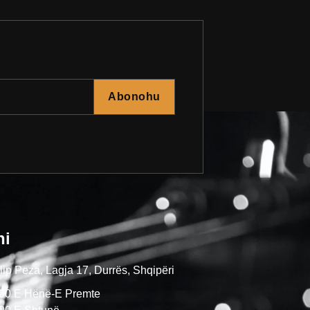
Abonohu
ni
ip Peza, Lagja 17, Durrës, Shqipëri
:00 E Hënë-E Premte