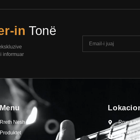
er-in
Tonë
 ekskluzive
i informuar
Menu
Lokacio
Rreth Nesh
Rruga Dal
Produktet
09:00-17