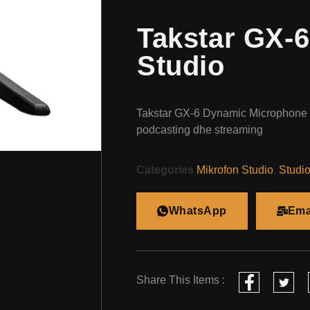
Takstar GX-6
Studio
Takstar GX-6 Dynamic Microphone –
podcasting dhe streaming
Categories
Mikrofon Studio
,
Studi
WhatsApp
Ema
Share This Items :