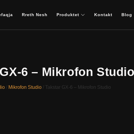
efaqja
Rreth Nesh
Produktet
Kontakt
Blog
 GX-6 – Mikrofon Studi
dio
/
Mikrofon Studio
/ Takstar GX-6 – Mikrofon Studio