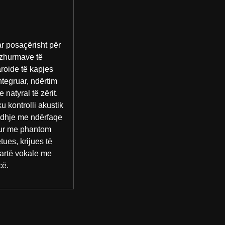
ar posaçërisht për
 zhurmave të
roide të kapjes
integruar, ndërtim
natyral të zërit.
u kontrolli akustik
 lidhje me ndërfaqe
isur me phantom
ues, krijues të
lartë vokale me
cë.