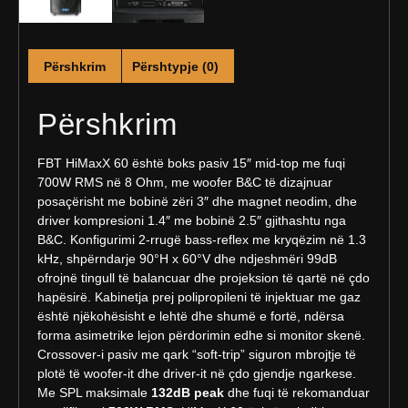
Përshkrim
Përshtypje (0)
Përshkrim
FBT HiMaxX 60 është boks pasiv 15″ mid-top me fuqi
700W RMS në 8 Ohm, me woofer B&C të dizajnuar
posaçërisht me bobinë zëri 3″ dhe magnet neodim, dhe
driver kompresioni 1.4″ me bobinë 2.5″ gjithashtu nga
B&C. Konfigurimi 2-rrugë bass-reflex me kryqëzim në 1.3
kHz, shpërndarje 90°H x 60°V dhe ndjeshmëri 99dB
ofrojnë tingull të balancuar dhe projeksion të qartë në çdo
hapësirë. Kabinetja prej polipropileni të injektuar me gaz
është njëkohësisht e lehtë dhe shumë e fortë, ndërsa
forma asimetrike lejon përdorimin edhe si monitor skenë.
Crossover-i pasiv me qark “soft-trip” siguron mbrojtje të
plotë të woofer-it dhe driver-it në çdo gjendje ngarkese.
Me SPL maksimale
132dB peak
dhe fuqi të rekomanduar