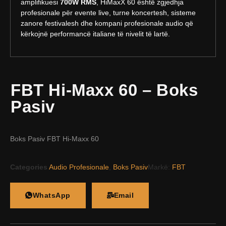
amplifikuesi
700W RMS
, HiMaxX 60 është zgjedhja
profesionale për evente live, turne koncertesh, sisteme
zanore festivalesh dhe kompani profesionale audio që
kërkojnë performancë italiane të nivelit të lartë.
FBT Hi-Maxx 60 – Boks
Pasiv
Boks Pasiv FBT Hi-Maxx 60
Categories
Audio Profesionale
,
Boks Pasiv
Markë:
FBT
WhatsApp
Email