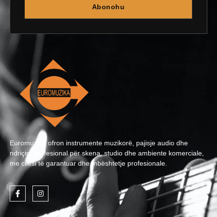
Abonohu
Euromuzika ofron instrumente muzikorë, pajisje audio dhe
ndriçim profesional për skena, studio dhe ambiente komerciale,
me cilësi të garantuar dhe mbështetje profesionale.