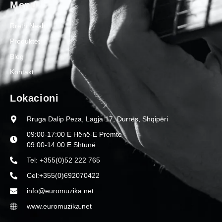
Menu
Rreth Nesh
Produktet
Blog
Kontakt
Lokacioni
Rruga Dalip Peza, Lagja 17, Durrës, Shqipëri
09:00-17:00 E Hënë-E Premte
09:00-14:00 E Shtunë
Tel: +355(0)52 222 765
Cel:+355(0)692070422
info@euromuzika.net
www.euromuzika.net